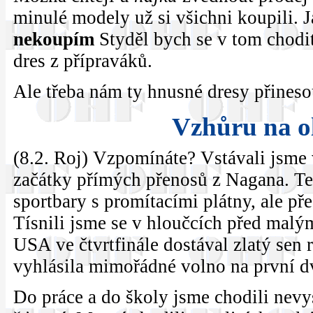
minulé modely už si všichni koupili. Já
nekoupím
Styděl bych se v tom chodit,
dres z přípraváků.
Ale třeba nám ty hnusné dresy přinesou
Vzhůru na o
(8.2. Roj) Vzpomínáte? Vstávali jsme 
začátky přímých přenosů z Nagana. Ten
sportbary s promítacími plátny, ale př
Tísnili jsme se v hloučcích před malý
USA ve čtvrtfinále dostával zlatý sen 
vyhlásila mimořádné volno na první d
Do práce a do školy jsme chodili nevy