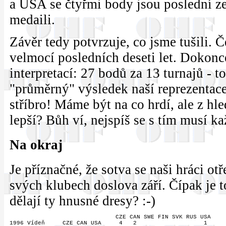
a USA se čtyřmi body jsou poslední ze
medaili.
Závěr tedy potvrzuje, co jsme tušili. 
velmocí posledních deseti let. Dokon
interpretací: 27 bodů za 13 turnajů - t
"průměrný" výsledek naší reprezentace
stříbro! Máme být na co hrdí, ale z hl
lepší? Bůh ví, nejspíš se s tím musí k
Na okraj
Je příznačné, že sotva se naši hráci ot
svých klubech doslova září. Čípak je 
dělají ty hnusné dresy? :-)
                              CZE CAN SWE FIN SVK RUS USA

1996 Vídeň     CZE CAN USA     4   2                   1
