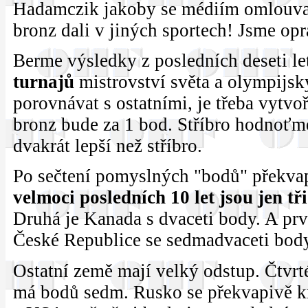
Hadamczik jakoby se médiím omlouval
bronz dali v jiných sportech! Jsme op
Berme výsledky z posledních deseti l
turnajů
mistrovství světa a olympijs
porovnávat s ostatními, je třeba vytvo
bronz bude za 1 bod. Stříbro hodnoťme 
dvakrát lepší než stříbro.
Po sečtení pomyslných "bodů" překvap
velmoci posledních 10 let jsou jen tři
Druhá je Kanada s dvaceti body. A prvn
České Republice se sedmadvaceti bod
Ostatní země mají velký odstup. Čtvrt
má bodů sedm. Rusko se překvapivě krč