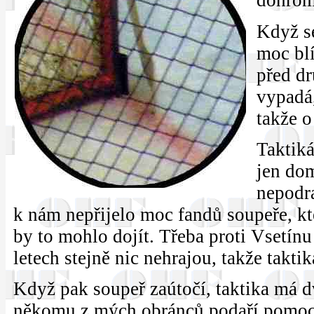
dohrom
Když s
moc blí
před d
vypadá,
takže o
Taktiká
jen do
nepodr
k nám nepřijelo moc fandů soupeře, kt
by to mohlo dojít. Třeba proti Vsetín
letech stejně nic nehrajou, takže taktik
Když pak soupeř zaútočí, taktika má dvě
někomu z mých obránců podaří pomoc