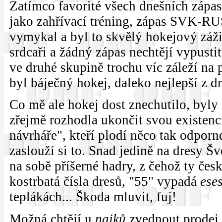
Zatímco favorité všech dnešních zápasů
jako zahřívací tréning, zápas SVK-RU
vymykal a byl to skvělý hokejový zážit
srdcaři a žádný zápas nechtějí vypustit
ve druhé skupině trochu víc záleží na 
byl báječný hokej, daleko nejlepší z d
Co mě ale hokej dost znechutilo, byly
zřejmě rozhodla ukončit svou existenci
návrháře", kteří plodí něco tak odpor
zaslouží si to. Snad jedině na dresy Š
na sobě příšerné hadry, z čehož ty čes
kostrbatá čísla dresů, "55" vypadá
ese
teplákách... Škoda mluvit, fuj!
Možná chtějí u
najků
zvednout prodej 