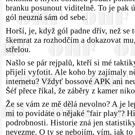
branku posunout viditelně. To je pak 
gól neuzná sám od sebe.
Horší, je, když gól padne dřív, než se 
škemrat za rozhodčím a dokazovat mu,
střelou.
Našlo se pár rejpalů, kteří si mé takti
přijeli vyfotit. Ale koho by zajímaly 
internetu? Vždyť bossové APK ani neu
Šéf přece říkal, že záběry z kamer nik
Že se vám ze mě dělá nevolno? A je lep
mi to povídáte o nějaké "fair play"? 
podrobnosti. Historie zná jen statisti
nevezme. O ty se nebojím, vím, jak to 