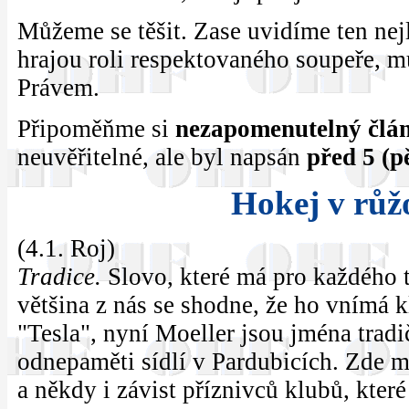
Můžeme se těšit. Zase uvidíme ten nej
hrajou roli respektovaného soupeře, mu
Právem.
Připoměňme si
nezapomenutelný člá
neuvěřitelné, ale byl napsán
před 5 (pě
Hokej v rů
(4.1. Roj)
Tradice.
Slovo, které má pro každého 
většina z nás se shodne, že ho vnímá
"Tesla", nyní Moeller jsou jména trad
odnepaměti sídlí v Pardubicích. Zde má
a někdy i závist příznivců klubů, které