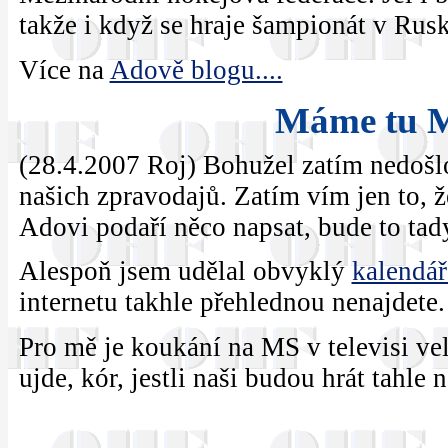
takže i když se hraje šampionát v Rusk
Více na
Adově blogu....
Máme tu M
(28.4.2007 Roj) Bohužel zatím nedošlo
našich zpravodajů. Zatím vím jen to, 
Adovi podaří něco napsat, bude to ta
Alespoň jsem udělal obvyklý
kalendář
internetu takhle přehlednou nenajdete.
Pro mě je koukání na MS v televisi v
ujde, kór, jestli naši budou hrát tahle n