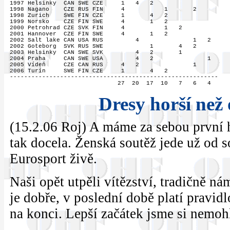
1997 Helsinky  CAN SWE CZE     1   4   2

1998 Nagano    CZE RUS FIN     4           1       2

1998 Zurich    SWE FIN CZE     1       4   2

1999 Norsko    CZE FIN SWE     4       1   2

2000 Petrohrad CZE SVK FIN     4           1   2

2001 Hannover  CZE FIN SWE     4       1   2

2002 Salt lake CAN USA RUS         4               1   2

2002 Goteborg  SVK RUS SWE             1       4   2

2003 Helsinky  CAN SWE SVK         4   2       1

2004 Praha     CAN SWE USA         4   2               1 

2005 Vídeň     CZE CAN RUS     4   2               1

2006 Turín     SWE FIN CZE     1       4   2

----------------------------------------------------------

Dresy horší než
(15.2.06 Roj) A máme za sebou první 
tak docela. Ženská soutěž jede už od s
Eurosport živě.
Naši opět utpěli vítězství, tradičně ná
je dobře, v poslední době platí pravidl
na konci. Lepší začátek jsme si nemohli