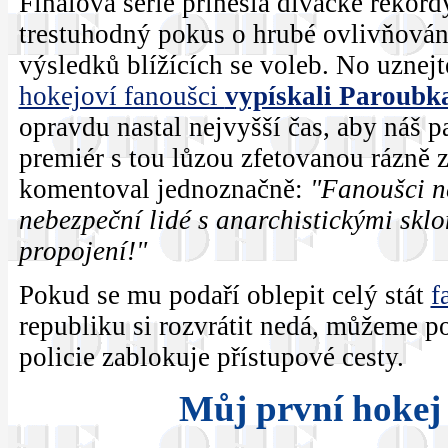
Finálová série přinesla divácké rekord
trestuhodný pokus o hrubé ovlivňován
výsledků blížících se voleb. No uznejt
hokejoví fanoušci
vypískali Paroubk
opravdu nastal nejvyšší čas, aby náš p
premiér s tou lůzou zfetovanou rázně 
komentoval jednoznačně:
"Fanoušci ne
nebezpeční lidé s anarchistickými skl
propojení!"
Pokud se mu podaří oblepit celý stát
f
republiku si rozvrátit nedá, můžeme počí
policie zablokuje přístupové cesty.
Můj první hokej