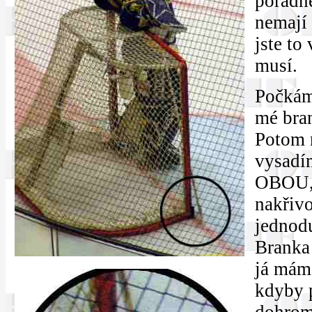
pořádně
nemají 
jste to
musí.
Počkám 
mé bran
Potom 
vysadím
OBOU, 
nakřivo
jednodu
Branka 
já mám 
kdyby p