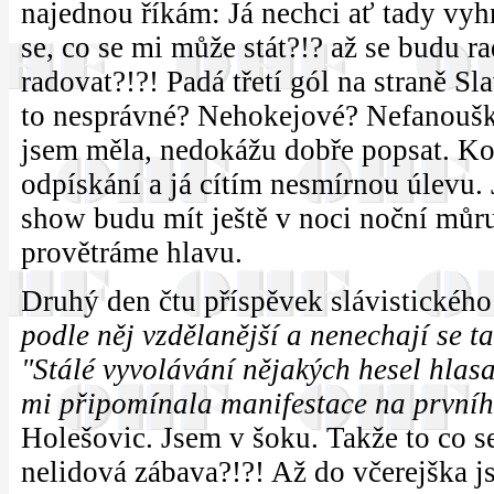
najednou říkám: Já nechci ať tady vyh
se, co se mi může stát?!? až se budu 
radovat?!?! Padá třetí gól na straně Sla
to nesprávné? Nehokejové? Nefanouško
jsem měla, nedokážu dobře popsat. Ko
odpískání a já cítím nesmírnou úlevu. J
show budu mít ještě v noci noční můru
provětráme hlavu.
Druhý den čtu příspěvek slávistickéh
podle něj vzdělanější a nenechají se t
"Stálé vyvolávání nějakých hesel hlas
mi připomínala manifestace na prvníh
Holešovic. Jsem v šoku. Takže to co se
nelidová zábava?!?! Až do včerejška j