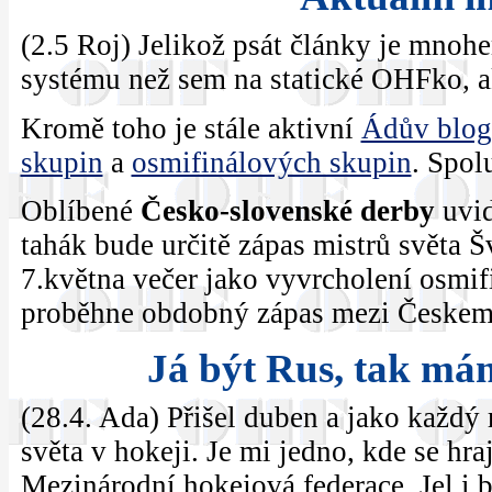
(2.5 Roj) Jelikož psát články je mnoh
systému než sem na statické OHFko, a
Kromě toho je stále aktivní
Ádův blog
skupin
a
osmifinálových skupin
. Spol
Oblíbené
Česko-slovenské derby
uvid
tahák bude určitě zápas mistrů světa 
7.května večer jako vyvrcholení osmif
proběhne obdobný zápas mezi Česke
Já být Rus, tak má
(28.4. Ada) Přišel duben a jako každý 
světa v hokeji. Je mi jedno, kde se hr
Mezinárodní hokejová federace. Jel i 