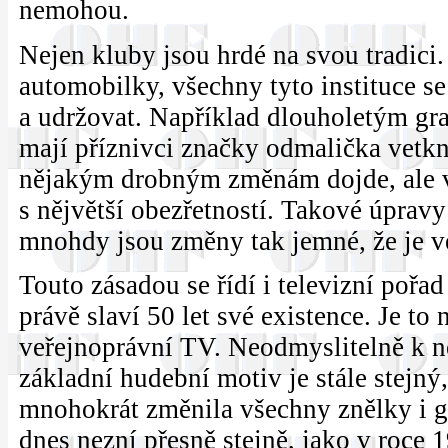
nemohou.
Nejen kluby jsou hrdé na svou tradici.
automobilky, všechny tyto instituce se
a udržovat. Například dlouholetým gr
mají příznivci značky odmalička vetkn
nějakým drobným změnám dojde, ale vž
s nějvětší obezřetností. Takové úpravy 
mnohdy jsou změny tak jemné, že je ve
Touto zásadou se řídí i televizní pořa
právě slaví 50 let své existence. Je to 
veřejnoprávní TV. Neodmyslitelně k něm
základní hudební motiv je stále stejný
mnohokrát změnila všechny znělky i 
dnes nezní přesně stejně, jako v roce 