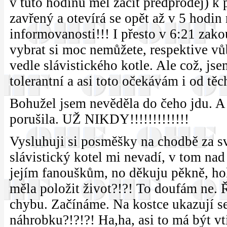
v tuto hodinu měl začít předprodej) k p
zavřený a otevírá se opět až v 5 hodin
informovanosti!!! I přesto v 6:21 zako
vybrat si moc nemůžete, respektive vů
vedle slávistického kotle. Ale což, j
tolerantní a asi toto očekávám i od těc
Bohužel jsem nevěděla do čeho jdu. A 
porušila. UŽ NIKDY!!!!!!!!!!!!!
Vysluhuji si posměšky na chodbě za sv
slávistický kotel mi nevadí, v tom nad
jejím fanouškům, no děkuju pěkně, hok
měla položit život?!?! To doufám ne. 
chybu. Začínáme. Na kostce ukazují ses
náhrobku?!?!?! Ha,ha, asi to má být vt