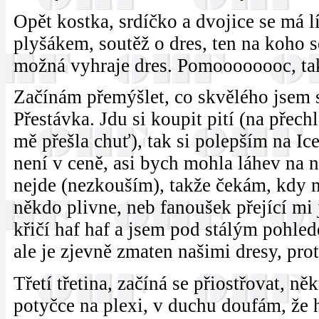
Opět kostka, srdíčko a dvojice se má l
plyšákem, soutěž o dres, ten na koho 
možná vyhraje dres. Pomoooooooc, t
Začínám přemýšlet, co skvělého jsem s
Přestávka. Jdu si koupit pití (na přec
mě přešla chuť), tak si polepším na Ic
není v ceně, asi bych mohla láhev na 
nejde (nezkouším), takže čekám, kdy 
někdo plivne, neb fanoušek přející mi j
křičí haf haf a jsem pod stálým pohled
ale je zjevně zmaten našimi dresy, pro
Třetí třetina, začíná se přiostřovat, něk
potyčce na plexi, v duchu doufám, že 