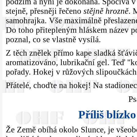
podzim a nyní je dokonána. Spočívá v 
stejně, přesněji řečeno
stějně hrozně
. 
samohrajka. Vše maximálně přeslazené, 
Do toho přitepleným hláskem název p
poznal, co se vlastně vysílá.
Z těch znělek přímo kape sladká šťávič
aromatizováno, lubrikační gel. Teď "k
pořady. Hokej v růžových slipoučkách
Přátelé, choďte na hokej! Na stadionec
Ps
Příliš blízk
Že Země obíhá okolo Slunce, je všeobe