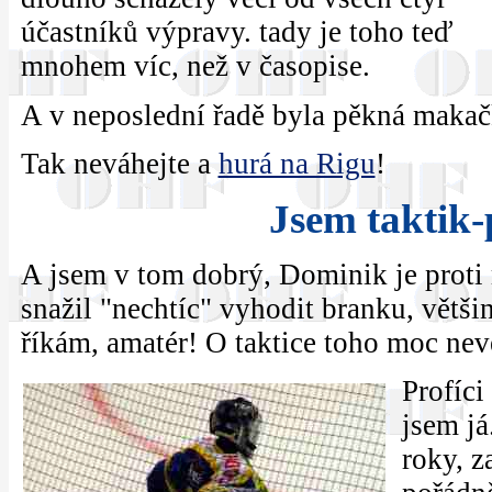
účastníků výpravy. tady je toho teď
mnohem víc, než v časopise.
A v neposlední řadě byla pěkná makačk
Tak neváhejte a
hurá na Rigu
!
Jsem taktik
A jsem v tom dobrý, Dominik je proti 
snažil "nechtíc" vyhodit branku, větši
říkám, amatér! O taktice toho moc nevě
Profíci
jsem já
roky, z