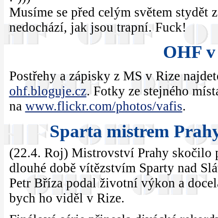
Musíme se před celým světem stydět za
nedochází, jak jsou trapní. Fuck!
OHF v 
Postřehy a zápisky z MS v Rize najdet
ohf.bloguje.cz
. Fotky ze stejného míst
na
www.flickr.com/photos/vafis
.
Sparta mistrem Prah
(22.4. Roj) Mistrovství Prahy skočilo 
dlouhé době vítězstvím Sparty nad Slá
Petr Bříza podal životní výkon a docel
bych ho viděl v Rize.