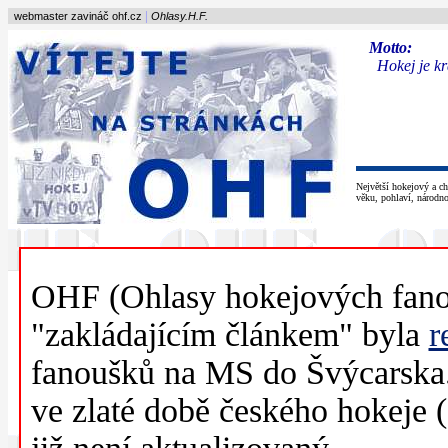
|
webmaster zavináč ohf.cz
Ohlasy.H.F.
Motto:
Hokej je kr
Největší hokejový a ch
věku, pohlaví, národno
OHF (Ohlasy hokejových fan
"zakládajícím článkem" byla
r
fanoušků na MS do Švýcarska.
ve zlaté době českého hokeje 