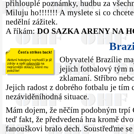
přihlouplé poznámky, hudbu za všechno
Miluju ho!!!!!!! A myslete si co chcete
nedělní zážitek.
A říkám:
DO SAZKA ARENY NA HOK
Braz
Česťa strikes back!
Obyvatelé Brazílie maj
Aktivní hokejový rozhodčí je již
zdráv a opět
odpovídá
na
jejich fotbalový tým 
nejrůznější dotazy, které mu
položíte!
zklamaní. Stříbro nebo
Jejich radost z dobrého fotbalu je tím
nezáviděníhodná situace.
Mám dojem, že něčím podobným trpí Č
teď fakt, že předvedená hra kromě dvo
fanouškovi bralo dech. Soustřeďme se 