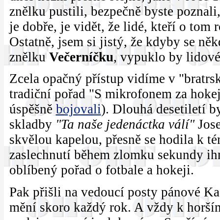
znělku pustili, bezpečně byste poznali,
je dobře, je vidět, že lidé, kteří o tom
Ostatně, jsem si jistý, že kdyby se něk
znělku
Večerníčku
, vypuklo by lidové
Zcela opačný přístup vidíme v "bratr
tradiční pořad "S mikrofonem za hokej
úspěšně
bojovali
). Dlouhá desetiletí 
skladby
"Ta naše jedenáctka válí"
Jose
skvělou kapelou, přesně se hodila k t
zaslechnutí během zlomku sekundy ihne
oblíbený pořad o fotbale a hokeji.
Pak přišli na vedoucí posty pánové Ka
mění skoro každý rok. A vždy k horší