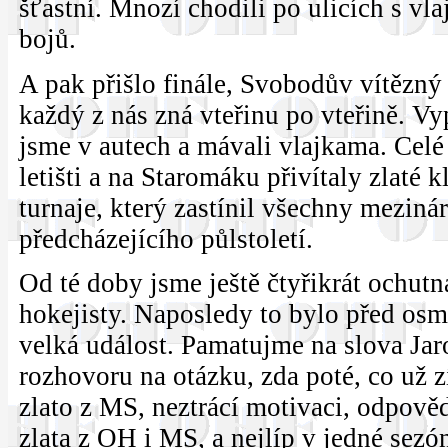
šťastní. Mnozí chodili po ulicích s v
bojů.
A pak přišlo finále, Svobodův vítězný 
každý z nás zná vteřinu po vteřině. Vy
jsme v autech a mávali vlajkama. Celé
letišti a na Staromáku přivítaly zlaté k
turnaje, který zastínil všechny mezin
předcházejícího půlstoletí.
Od té doby jsme ještě čtyřikrát ochutna
hokejisty. Naposledy to bylo před osmi
velká událost. Pamatujme na slova Jar
rozhovoru na otázku, zda poté, co už z
zlato z MS, neztrácí motivaci, odpově
zlata z OH i MS, a nejlíp v jedné sezó