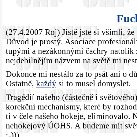
Fuc
(27.4.2007 Roj) Jistě jste si všimli, že
Důvod je prostý. Asociace profesioná
tupými a nezákonnými čachry natolik z
nejdebilnějím názvem na světě mi nestá
Dokonce mi nestálo za to psát ani o dův
Ostatně,
každý
si to musel domyslet.
Tragédií našeho (částečně i světového)
korekční mechanismy, které by rozhod
ti v čele našeho hokeje, eliminovalo.
nehokejový ÚOHS. A budeme mít světov
:-)))