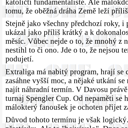
katoličtí fundamentalisté. Ale málokdo
tomu, že oběžná dráha Země leží příli
Stejně jako všechny předchozí roky, i 
ukázal jako příliš krátký a k dokonalo
měsíc. Vůbec nejde o to, že mnohý z n
nestihl to či ono. Jde o to, že nejsou 
podujetí.
Extraliga má nabitý program, hrají se 
zasáhne vyšší moc, a nějaké utkání se 
najít náhradní termín. V Davosu právě
turnaj Spengler Cup. Od nepaměti se hr
málokterý fanoušek je ochoten přijet 
Důvod tohoto termínu je však logický.