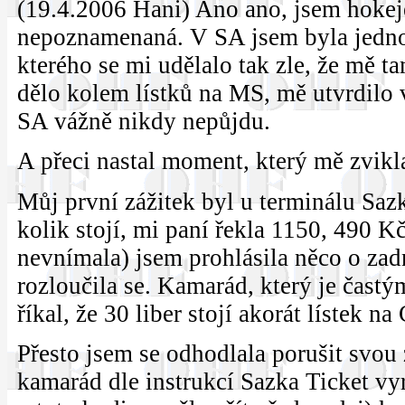
(19.4.2006 Hani) Ano ano, jsem hokej
nepoznamenaná. V SA jsem byla jednou
kterého se mi udělalo tak zle, že mě ta
dělo kolem lístků na MS, mě utvrdilo 
SA vážně nikdy nepůjdu.
A přeci nastal moment, který mě zvikla
Můj první zážitek byl u terminálu Sazk
kolik stojí, mi paní řekla 1150, 490 K
nevnímala) jsem prohlásila něco o zadn
rozloučila se. Kamarád, který je čast
říkal, že 30 liber stojí akorát lístek na
Přesto jsem se odhodlala porušit svou z
kamarád dle instrukcí Sazka Ticket vyr