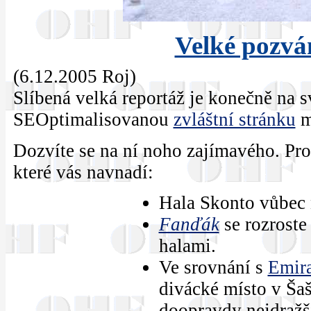
Velké pozvá
(6.12.2005 Roj)
Slíbená velká reportáž je konečně na sv
SEOptimalisovanou
zvláštní stránku
m
Dozvíte se na ní noho zajímavého. Pro
které vás navnadí:
Hala Skonto vůbec 
Fanďák
se rozroste
halami.
Ve srovnání s
Emira
divácké místo v Šaš
doopravdy nejdražš