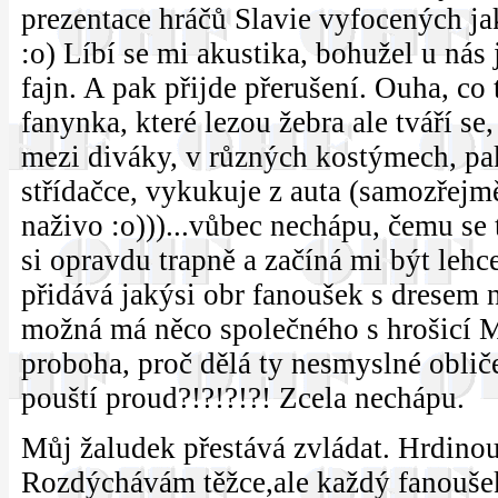
prezentace hráčů Slavie vyfocených jako
:o) Líbí se mi akustika, bohužel u nás 
fajn. A pak přijde přerušení. Ouha, co
fanynka, které lezou žebra ale tváří se,
mezi diváky, v různých kostýmech, pak
střídačce, vykukuje z auta (samozřejm
naživo :o)))...vůbec nechápu, čemu se 
si opravdu trapně a začíná mi být lehc
přidává jakýsi obr fanoušek s dresem
možná má něco společného s hrošicí M
proboha, proč dělá ty nesmyslné obliče
pouští proud?!?!?!?! Zcela nechápu.
Můj žaludek přestává zvládat. Hrdino
Rozdýchávám těžce,ale každý fanouše