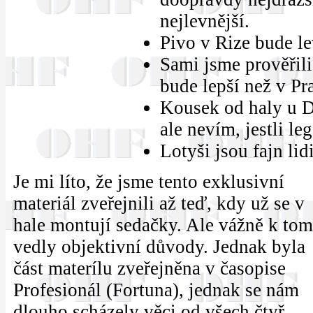
nejlevnější.
Pivo v Rize bude le
Sami jsme prověřili 
bude lepší než v Pr
Kousek od haly u D
ale nevím, jestli leg
Lotyši jsou fajn li
Je mi líto, že jsme tento exklusivní
materiál zveřejnili až teď, kdy už se v
hale montují sedačky. Ale vážně k to
vedly objektivní důvody. Jednak byla
část materílu zveřejněna v časopise
Profesionál (Fortuna), jednak se nám
dlouho scházely věci od všech čtyř