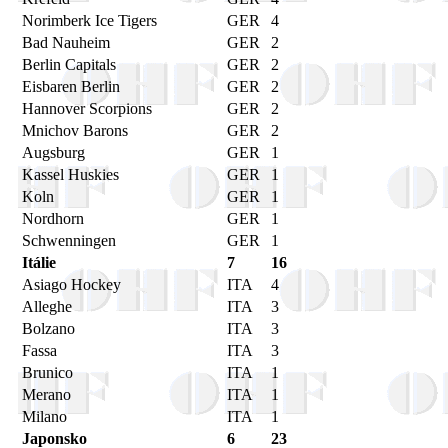
Norimberk Ice Tigers
GER
4
Bad Nauheim
GER
2
Berlin Capitals
GER
2
Eisbaren Berlin
GER
2
Hannover Scorpions
GER
2
Mnichov Barons
GER
2
Augsburg
GER
1
Kassel Huskies
GER
1
Koln
GER
1
Nordhorn
GER
1
Schwenningen
GER
1
Itálie
7
16
Asiago Hockey
ITA
4
Alleghe
ITA
3
Bolzano
ITA
3
Fassa
ITA
3
Brunico
ITA
1
Merano
ITA
1
Milano
ITA
1
Japonsko
6
23