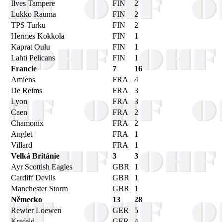
Ilves Tampere
FIN
2
Lukko Rauma
FIN
2
TPS Turku
FIN
2
Hermes Kokkola
FIN
1
Kaprat Oulu
FIN
1
Lahti Pelicans
FIN
1
Francie
7
16
Amiens
FRA
4
De Reims
FRA
3
Lyon
FRA
3
Caen
FRA
2
Chamonix
FRA
2
Anglet
FRA
1
Villard
FRA
1
Velká Británie
3
3
Ayr Scottish Eagles
GBR
1
Cardiff Devils
GBR
1
Manchester Storm
GBR
1
Německo
13
28
Rewier Loewen
GER
5
Krefeld
GER
4