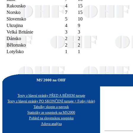
Rakousko
4
15
Norsko
7
15
Slovensko
5
10
Ukrajina
4
9
Velká Británie
3
3
Dánsko
2
2
Bělorusko
2
2
Lotyšsko
1
1
MS'2000 na OHF
Texty z hlavní stránky PŘED A BĚHEM turnaje
Texty z hlavní stránky PO SKONČENÍ turnaje + Fotky (dole)
Tabulky skupin a pavouk
Statistiky ze soupisek na MS2000
Pohled na slovenskou soupisku
Adova analýza