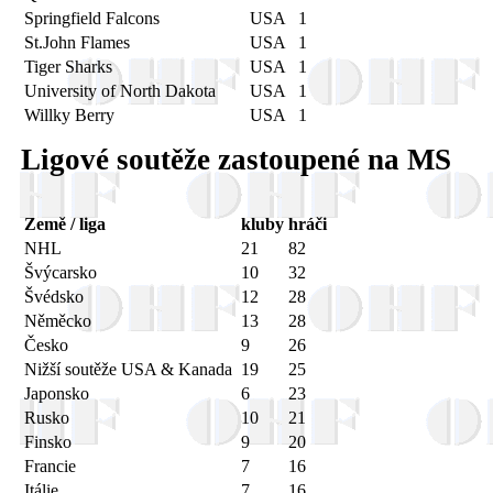
Springfield Falcons
USA
1
St.John Flames
USA
1
Tiger Sharks
USA
1
University of North Dakota
USA
1
Willky Berry
USA
1
Ligové soutěže zastoupené na MS
Země / liga
kluby
hráči
NHL
21
82
Švýcarsko
10
32
Švédsko
12
28
Něměcko
13
28
Česko
9
26
Nižší soutěže USA & Kanada
19
25
Japonsko
6
23
Rusko
10
21
Finsko
9
20
Francie
7
16
Itálie
7
16