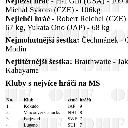
Nejtěžší hráč
- Hal Gill (USA) - 109 
Michal Sýkora (CZE) - 106kg
Nejlehčí hráč
- Robert Reichel (CZE)
67 kg, Yukata Ono (JAP) - 68 kg
Nejmohutnější šestka:
Čechmánek - Ch
Modin
Nejtitěrnější šestka:
Braithwaite - Jak
Kabayama
Kluby s nejvíce hráči na MS
No.
Klub
země
hráčů
1.
Kokudo
JAP
9
2.
Vancouver Canucks
NHL
8
3.
Farjestad
SWE
7
4.
Lugano
SUI
7