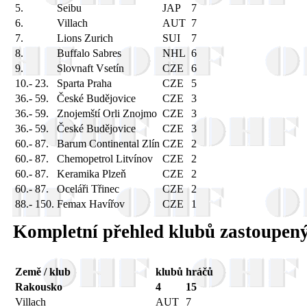
5.
Seibu
JAP
7
6.
Villach
AUT
7
7.
Lions Zurich
SUI
7
8.
Buffalo Sabres
NHL
6
9.
Slovnaft Vsetín
CZE
6
10.- 23.
Sparta Praha
CZE
5
36.- 59.
České Budějovice
CZE
3
36.- 59.
Znojemští Orli Znojmo
CZE
3
36.- 59.
České Budějovice
CZE
3
60.- 87.
Barum Continental Zlín
CZE
2
60.- 87.
Chemopetrol Litvínov
CZE
2
60.- 87.
Keramika Plzeň
CZE
2
60.- 87.
Oceláři Třinec
CZE
2
88.- 150.
Femax Havířov
CZE
1
Kompletní přehled klubů zastoupen
Země / klub
klubů
hráčů
Rakousko
4
15
Villach
AUT
7