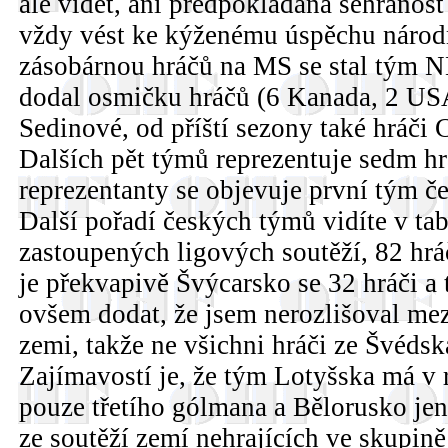
ale vidět, ani předpokládaná sehranos
vždy vést ke kýženému úspěchu národ
zásobárnou hráčů na MS se stal tým 
dodal osmičku hráčů (6 Kanada, 2 USA),
Sedinové, od příští sezony také hráči
Dalších pět týmů reprezentuje sedm hr
reprezentanty se objevuje první tým če
Další pořadí českých týmů vidíte v tab
zastoupených ligových soutěží, 82 hr
je překvapivě Švýcarsko se 32 hráči a 
ovšem dodat, že jsem nerozlišoval mezi
zemi, takže ne všichni hráči ze Švédska
Zajímavostí je, že tým Lotyšska má v 
pouze třetího gólmana a Bělorusko je
ze soutěží zemí nehrajících ve skupin