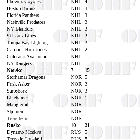
Phoenix Coyotes
NHL
4
Boston Bruins
NHL
3
Florida Panthers
NHL
3
Nashville Predators
NHL
3
NY Islanders
NHL
3
St.Louis Blues
NHL
3
Tampa Bay Lighting
NHL
3
Carolina Hurricanes
NHL
2
Colorado Avalanche
NHL
1
NY Rangers
NHL
1
Norsko
7
15
Storhamar Dragons
NOR
5
Frisk Asker
NOR
3
Sarpsborg
NOR
3
Lillehamer
NOR
1
Manglerud
NOR
1
Stjernen
NOR
1
Trondheim
NOR
1
Rusko
10
21
Dynamo Moskva
RUS
5
Torpedo Jaroslavl
RUS
5