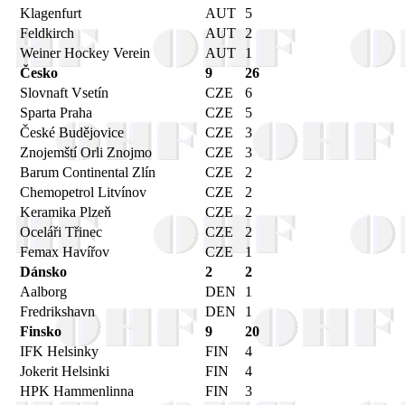
Klagenfurt
AUT
5
Feldkirch
AUT
2
Weiner Hockey Verein
AUT
1
Česko
9
26
Slovnaft Vsetín
CZE
6
Sparta Praha
CZE
5
České Budějovice
CZE
3
Znojemští Orli Znojmo
CZE
3
Barum Continental Zlín
CZE
2
Chemopetrol Litvínov
CZE
2
Keramika Plzeň
CZE
2
Oceláři Třinec
CZE
2
Femax Havířov
CZE
1
Dánsko
2
2
Aalborg
DEN
1
Fredrikshavn
DEN
1
Finsko
9
20
IFK Helsinky
FIN
4
Jokerit Helsinki
FIN
4
HPK Hammenlinna
FIN
3