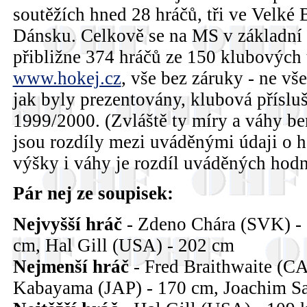
soutěžích hned 28 hráčů, tři ve Velké Br
Dánsku. Celkově se na MS v základní 
přibližne 374 hráčů ze 150 klubových
www.hokej.cz
, vše bez záruky - ne v
jak byly prezentovány, klubová příslu
1999/2000. (Zvláště ty míry a váhy b
jsou rozdíly mezi uváděnými údaji o h
výšky i váhy je rozdíl uváděných hodn
Pár nej ze soupisek:
Nejvyšší hráč
- Zdeno Chára (SVK) -
cm, Hal Gill (USA) - 202 cm
Nejmenší hráč
- Fred Braithwaite (C
Kabayama (JAP) - 170 cm, Joachim S