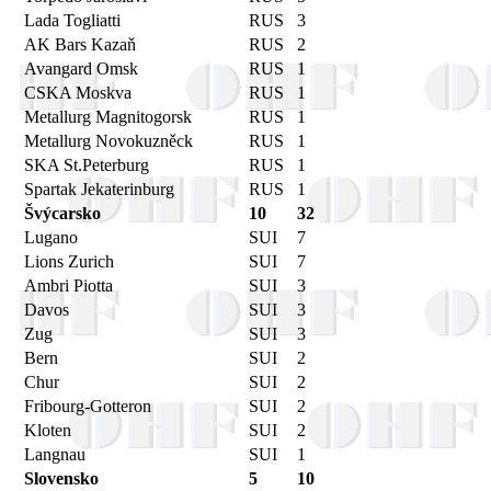
Lada Togliatti
RUS
3
AK Bars Kazaň
RUS
2
Avangard Omsk
RUS
1
CSKA Moskva
RUS
1
Metallurg Magnitogorsk
RUS
1
Metallurg Novokuzněck
RUS
1
SKA St.Peterburg
RUS
1
Spartak Jekaterinburg
RUS
1
Švýcarsko
10
32
Lugano
SUI
7
Lions Zurich
SUI
7
Ambri Piotta
SUI
3
Davos
SUI
3
Zug
SUI
3
Bern
SUI
2
Chur
SUI
2
Fribourg-Gotteron
SUI
2
Kloten
SUI
2
Langnau
SUI
1
Slovensko
5
10