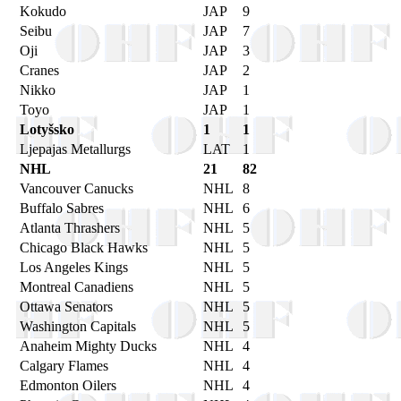
Kokudo
JAP
9
Seibu
JAP
7
Oji
JAP
3
Cranes
JAP
2
Nikko
JAP
1
Toyo
JAP
1
Lotyšsko
1
1
Ljepajas Metallurgs
LAT
1
NHL
21
82
Vancouver Canucks
NHL
8
Buffalo Sabres
NHL
6
Atlanta Thrashers
NHL
5
Chicago Black Hawks
NHL
5
Los Angeles Kings
NHL
5
Montreal Canadiens
NHL
5
Ottawa Senators
NHL
5
Washington Capitals
NHL
5
Anaheim Mighty Ducks
NHL
4
Calgary Flames
NHL
4
Edmonton Oilers
NHL
4