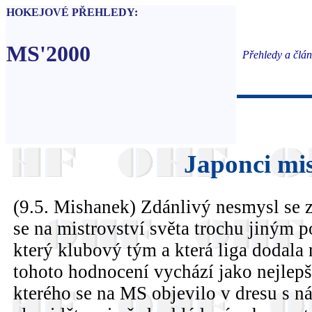
HOKEJOVÉ PŘEHLEDY:
MS'2000
Přehledy a člá
Japonci mis
(9.5. Mishanek) Zdánlivý nesmysl se z
se na mistrovství světa trochu jiným p
který klubový tým a která liga dodala
tohoto hodnocení vychází jako nejlep
kterého se na MS objevilo v dresu s n