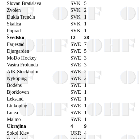
Slovan Bratislava
SVK
5
Zvolen
SVK
2
Dukla Trenčín
SVK
1
Skalica
SVK
1
Poprad
SVK
1
Švédsko
12
28
Farjestad
SWE
7
Djurgarden
SWE
5
MoDo Hockey
SWE
3
Vastra Frolunda
SWE
3
AIK Stockholm
SWE
2
Nykoping
SWE
2
Bodens
SWE
1
Bjorkloven
SWE
1
Leksand
SWE
1
Linkoping
SWE
1
Lulea
SWE
1
Malmo
SWE
1
Ukrajina
4
9
Sokol Kiev
UKR
4