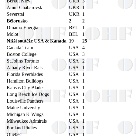
Berkut Kiev
UKR
3
Amur Chabarovsk
UKR
1
Severstal
UKR
1
Bělorusko
2
2
Dinamo Energia
BEL
1
Molot
BEL
1
Nižší soutěže USA & Kanada
19
25
Canada Team
USA
4
Boston College
USA
3
St.Johns Toronto
USA
2
Albany River Rats
USA
1
Florida Everblades
USA
1
Hamilton Bulldogs
USA
1
Kansas City Blades
USA
1
Long Beach Ice Dogs
USA
1
Louisville Panthers
USA
1
Maine University
USA
1
Michigan K-Wings
USA
1
Milwaukee Admirals
USA
1
Portland Pirates
USA
1
Quebec
USA
1